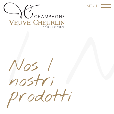
I N
Nos
I
nostri
prodotti