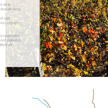
d de la
dionale de la
nt son
. Nos cépages
os parcelles
sont élaborés
libre et